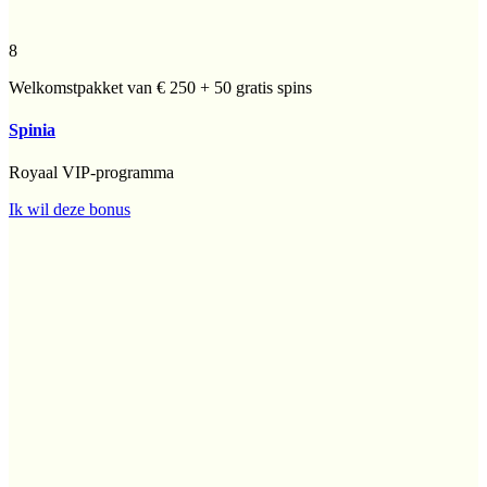
8
Welkomstpakket van € 250 + 50 gratis spins
Spinia
Royaal VIP-programma
Ik wil deze bonus