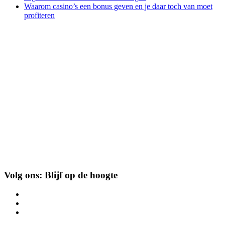
Waarom casino’s een bonus geven en je daar toch van moet
profiteren
Volg ons: Blijf op de hoogte