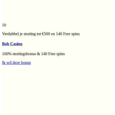
10
Verdubbel je storting tot €500 en 140 Free spins
Bob Casino
100% stortingsbonus & 140 Free spins
Ik wil deze bonus