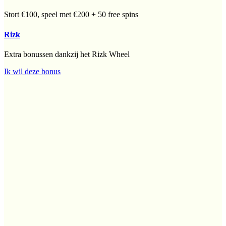
Stort €100, speel met €200 + 50 free spins
Rizk
Extra bonussen dankzij het Rizk Wheel
Ik wil deze bonus