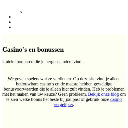
Casino's en bonussen
Unieke bonussen die je nergens anders vindt.
We geven spelers wat ze verdienen. Op deze site vind je alleen
betrouwbare casino’s en de meeste hebben geweldige
bonusvoorwaarden die je alleen hier zult vinden. Heb je problemen
met het maken van uw keuze? Geen probleem.
Bekijk onze blog
om
te zien welke bonus het beste bij jou past of gebruik onze
casino
vergelijker
.