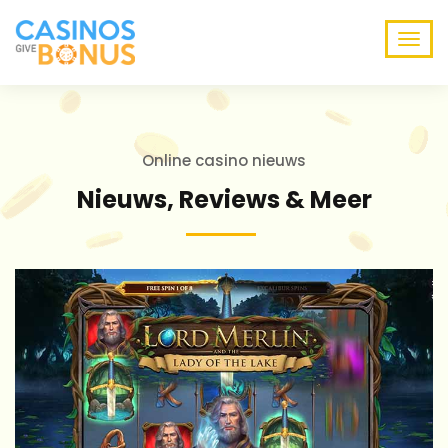
Online casino nieuws
Nieuws, Reviews & Meer