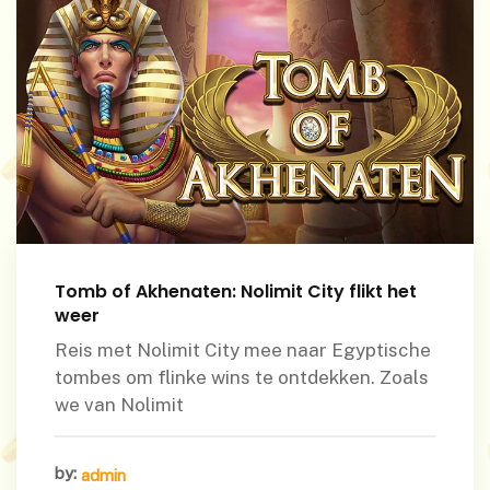
Tomb of Akhenaten: Nolimit City flikt het
weer
Reis met Nolimit City mee naar Egyptische
tombes om flinke wins te ontdekken. Zoals
we van Nolimit
by:
admin