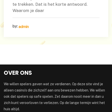
te trekken. Dat is het korte antwoord.
Waarom je daar
by:
admin
OVER ONS
We willen spelers geven wat ze verdienen. Op deze site vind je
alleen casino’s die zichzelf aan ons bewezen hebben. We willen
ook dat spelers op safe spelen. Zet daarom nooit meer in dan u
zich kunt veroorloven te verliezen. Op de lange termijn wint het
huis altijd.