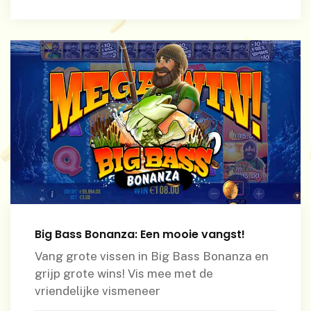
Big Bass Bonanza: Een mooie vangst!
Vang grote vissen in Big Bass Bonanza en
grijp grote wins! Vis mee met de
vriendelijke vismeneer