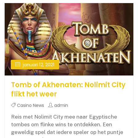
januari 12, 2021
Tomb of Akhenaten: Nolimit City
flikt het weer
Casino News
admin
Reis met Nolimit City mee naar Egyptische
tombes om flinke wins te ontdekken. Een
geweldig spel dat iedere speler op het puntje